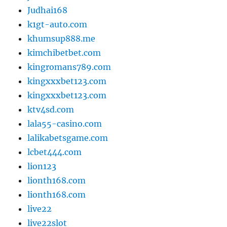
Judhai168
k1gt-auto.com
khumsup888.me
kimchibetbet.com
kingromans789.com
kingxxxbet123.com
kingxxxbet123.com
ktv4sd.com
lala55-casino.com
lalikabetsgame.com
lcbet444.com
lion123
lionth168.com
lionth168.com
live22
live22slot