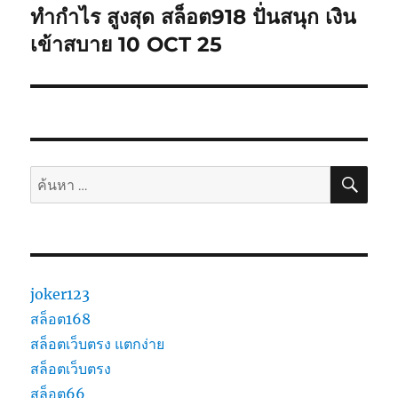
ทำกำไร สูงสุด สล็อต918 ปั่นสนุก เงิน
เข้าสบาย 10 OCT 25
ค้นห
ค้นหา:
joker123
สล็อต168
สล็อตเว็บตรง แตกง่าย
สล็อตเว็บตรง
สล็อต66