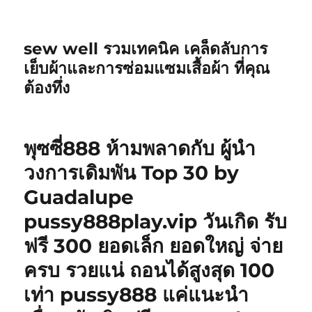
sew well รวมเทคนิค เคล็ดลับการ
เย็บผ้าและการซ่อมแซมเสื้อผ้า ที่คุณ
ต้องทึ่ง
พุซซี่888 ห้ามพลาดกับ ผู้นำ
วงการเดิมพัน Top 30 by
Guadalupe
pussy888play.vip วันเกิด รับ
ฟรี 300 ยอดเล็ก ยอดใหญ่ จ่าย
ครบ รวยแน่ ถอนได้สูงสุด 100
เท่า pussy888 แค่แนะนำ