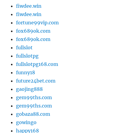
fiwdee.win
fiwdee.win
fortune99vip.com
fox689ok.com
fox689ok.com
fullslot
fullslotpg
fullslotpg168.com
funny18
future24bet.com
gaojing888
gem99ths.com
gem99ths.com
gobaza88.com
gowingo
happy168