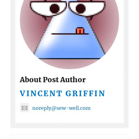
About Post Author
VINCENT GRIFFIN
noreply@sew-well.com