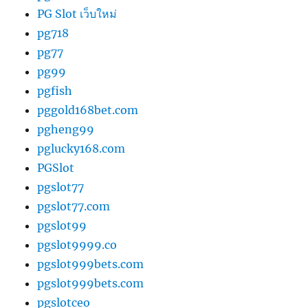
PG Slot เว็บใหม่
pg718
pg77
pg99
pgfish
pggold168bet.com
pgheng99
pglucky168.com
PGSlot
pgslot77
pgslot77.com
pgslot99
pgslot9999.co
pgslot999bets.com
pgslot999bets.com
pgslotceo