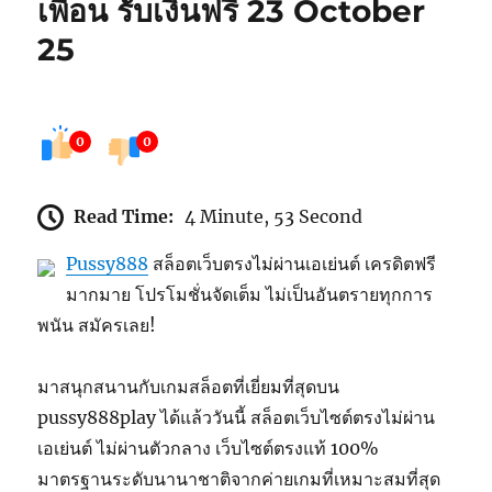
เพื่อน รับเงินฟรี 23 October
25
0
0
Read Time:
4 Minute, 53 Second
Pussy888
สล็อตเว็บตรงไม่ผ่านเอเย่นต์ เครดิตฟรี
มากมาย โปรโมชั่นจัดเต็ม ไม่เป็นอันตรายทุกการ
พนัน สมัครเลย!
มาสนุกสนานกับเกมสล็อตที่เยี่ยมที่สุดบน
pussy888play ได้แล้ววันนี้ สล็อตเว็บไซต์ตรงไม่ผ่าน
เอเย่นต์ ไม่ผ่านตัวกลาง เว็บไซต์ตรงแท้ 100%
มาตรฐานระดับนานาชาติจากค่ายเกมที่เหมาะสมที่สุด