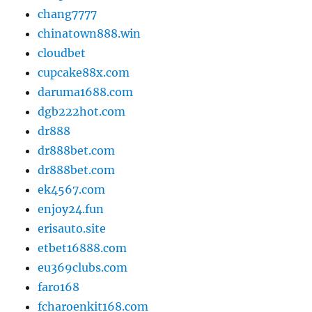
chang7777
chinatown888.win
cloudbet
cupcake88x.com
daruma1688.com
dgb222hot.com
dr888
dr888bet.com
dr888bet.com
ek4567.com
enjoy24.fun
erisauto.site
etbet16888.com
eu369clubs.com
faro168
fcharoenkit168.com