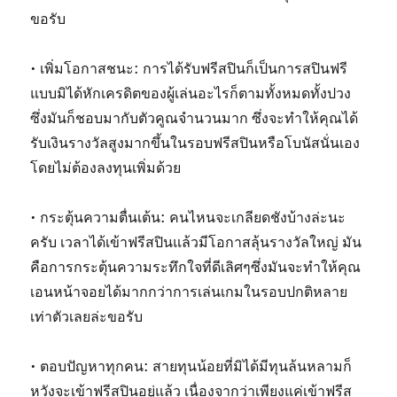
ขอรับ
• เพิ่มโอกาสชนะ: การได้รับฟรีสปินก็เป็นการสปินฟรี
แบบมิได้หักเครดิตของผู้เล่นอะไรก็ตามทั้งหมดทั้งปวง
ซึ่งมันก็ชอบมากับตัวคูณจำนวนมาก ซึ่งจะทำให้คุณได้
รับเงินรางวัลสูงมากขึ้นในรอบฟรีสปินหรือโบนัสนั่นเอง
โดยไม่ต้องลงทุนเพิ่มด้วย
• กระตุ้นความตื่นเต้น: คนไหนจะเกลียดชังบ้างล่ะนะ
ครับ เวลาได้เข้าฟรีสปินแล้วมีโอกาสลุ้นรางวัลใหญ่ มัน
คือการกระตุ้นความระทึกใจที่ดีเลิศๆซึ่งมันจะทำให้คุณ
เอนหน้าจอยได้มากกว่าการเล่นเกมในรอบปกติหลาย
เท่าตัวเลยล่ะขอรับ
• ตอบปัญหาทุกคน: สายทุนน้อยที่มิได้มีทุนล้นหลามก็
หวังจะเข้าฟรีสปินอยู่แล้ว เนื่องจากว่าเพียงแค่เข้าฟรีส