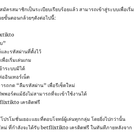
มัครสมาชิกเป็นระเบียบเรียบร้อยแล้ว สามารถเข้าสู่ระบบเพื่อเริ่ม
วยขั้นตอนกล้วยๆดังต่อไปนี้:
ixtikto
บบ”
ละรหัสผ่านที่ตั้งไว้
พื่อเริ่มเล่นเกม
้าระบบมิได้
่ออินเทอร์เน็ต
ารถกด “ลืมรหัสผ่าน” เพื่อรีเซ็ตใหม่
พอร์ตแม้ยังไม่สามารถที่จะเข้าใช้งานได้
lixtikto เครดิตฟรี
โปรโมชั่นเยอะแยะที่ตอบโจทย์ผู้เล่นทุกกลุ่ม โดยยิ่งไปกว่านั้น
ใหม่ ที่กำลังจะได้รับ betflixtikto เครดิตฟรี ในทันทีภายหลังจาก