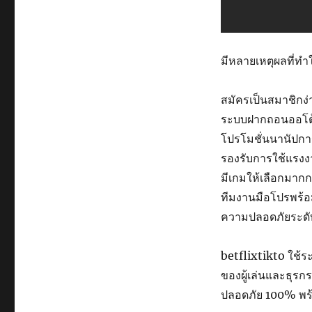
มีหลายเหตุผลที่ทำใ
สมัครเป็นสมาชิกง่
ระบบฝากถอนออโต้ 
โปรโมชั่นนานัปการ
รองรับการใช้แรงงา
มีเกมให้เลือกมากก
ทีมงานมือโปรพร้
ความปลอดภัยระดั
betflixtikto ใช้
ของผู้เล่นและธุรกร
ปลอดภัย 100% พร้