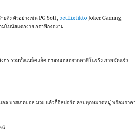
ยดัง ตัวอย่างเช่น PG Soft,
betflixtikto
Joker Gaming,
กมโบนัสแตกง่าย กราฟิกงดงาม
ือมังกร รวมทั้งแบล็คแจ็ค ถ่ายทอดสดจากคาสิโนจริง ภาพชัดแจ๋ว
บอล บาสเกตบอล มวย แล้วก็อีสปอร์ต ครบทุกหมวดหมู่ พร้อมราค
ลน์