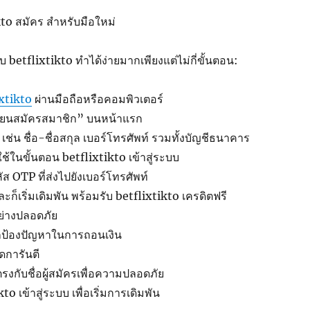
kto สมัคร สำหรับมือใหม่
 betflixtikto ทำได้ง่ายมากเพียงแต่ไม่กี่ขั้นตอน:
xtikto
ผ่านมือถือหรือคอมพิวเตอร์
เบียนสมัครสมาชิก” บนหน้าแรก
เช่น ชื่อ-ชื่อสกุล เบอร์โทรศัพท์ รวมทั้งบัญชีธนาคาร
ใช้ในขั้นตอน betflixtikto เข้าสู่ระบบ
ส OTP ที่ส่งไปยังเบอร์โทรศัพท์
ะก็เริ่มเดิมพัน พร้อมรับ betflixtikto เครดิตฟรี
ย่างปลอดภัย
อปกป้องปัญหาในการถอนเงิน
ดการันตี
รงกับชื่อผู้สมัครเพื่อความปลอดภัย
o เข้าสู่ระบบ เพื่อเริ่มการเดิมพัน