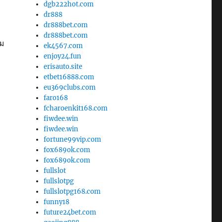
dgb222hot.com
dr888
dr888bet.com
dr888bet.com
กม
ek4567.com
enjoy24.fun
erisauto.site
etbet16888.com
eu369clubs.com
faro168
fcharoenkit168.com
fiwdee.win
fiwdee.win
fortune99vip.com
fox689ok.com
fox689ok.com
fullslot
fullslotpg
fullslotpg168.com
funny18
future24bet.com