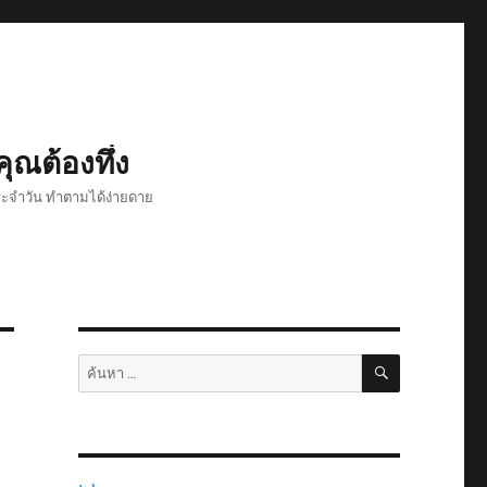
ุณต้องทึ่ง
ประจำวัน ทำตามได้ง่ายดาย
ค้นหา
ค้นหา: