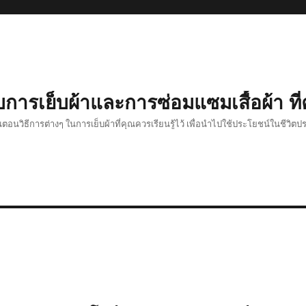
ารเย็บผ้าและการซ่อมแซมเสื้อผ้า ที่ค
อนวิธีการต่างๆ ในการเย็บผ้าที่คุณควรเรียนรู้ไว้ เพื่อนำไปใช้ประโยชน์ในชีวิต