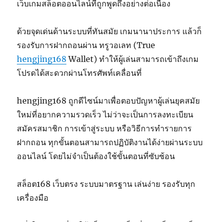
เว็บเกมสล็อตออนไลน์ที่ถูกพูดถึงอย่างต่อเนื่อง
ด้วยจุดเด่นด้านระบบที่ทันสมัย เกมนานาประการ แล้วก็
รองรับการฝากถอนผ่าน ทรูวอเลท (True
hengjing168
Wallet) ทำให้ผู้เล่นสามารถเข้าถึงเกม
โปรดได้สะดวกผ่านโทรศัพท์เคลื่อนที่
hengjing168 ถูกดีไซน์มาเพื่อตอบปัญหาผู้เล่นยุคสมัย
ใหม่ที่อยากความรวดเร็ว ไม่ว่าจะเป็นการลงทะเบียน
สมัครสมาชิก การเข้าสู่ระบบ หรือวิธีการทำรายการ
ฝากถอน ทุกขั้นตอนสามารถปฏิบัติงานได้ง่ายผ่านระบบ
ออนไลน์ โดยไม่จำเป็นต้องใช้ขั้นตอนที่ซับซ้อน
สล็อต168 เว็บตรง ระบบมาตรฐาน เล่นง่าย รองรับทุก
เครื่องมือ