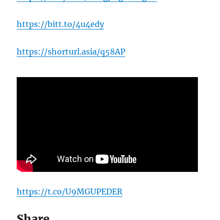
https://bitt.to/4u4edy
https://shorturl.asia/q58AP
https://t.co/U9MGUPEDER
Share