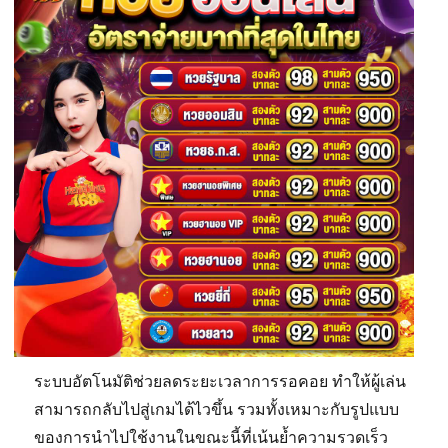
ระบบอัตโนมัติช่วยลดระยะเวลาการรอคอย ทำให้ผู้เล่น
สามารถกลับไปสู่เกมได้ไวขึ้น รวมทั้งเหมาะกับรูปแบบ
ของการนำไปใช้งานในขณะนี้ที่เน้นย้ำความรวดเร็ว