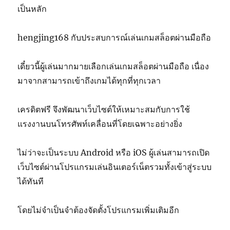
เป็นหลัก
hengjing168 กับประสบการณ์เล่นเกมสล็อตผ่านมือถือ
เดี๋ยวนี้ผู้เล่นมากมายเลือกเล่นเกมสล็อตผ่านมือถือ เนื่อง
มาจากสามารถเข้าถึงเกมได้ทุกที่ทุกเวลา
เครดิตฟรี จึงพัฒนาเว็บไซต์ให้เหมาะสมกับการใช้
แรงงานบนโทรศัพท์เคลื่อนที่โดยเฉพาะอย่างยิ่ง
ไม่ว่าจะเป็นระบบ Android หรือ iOS ผู้เล่นสามารถเปิด
เว็บไซต์ผ่านโปรแกรมเล่นอินเตอร์เน็ตรวมทั้งเข้าสู่ระบบ
ได้ทันที
โดยไม่จำเป็นจำต้องจัดตั้งโปรแกรมเพิ่มเติมอีก