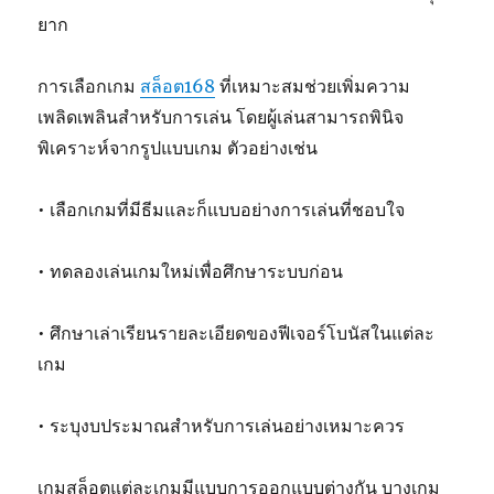
ยาก
การเลือกเกม
สล็อต168
ที่เหมาะสมช่วยเพิ่มความ
เพลิดเพลินสำหรับการเล่น โดยผู้เล่นสามารถพินิจ
พิเคราะห์จากรูปแบบเกม ตัวอย่างเช่น
• เลือกเกมที่มีธีมและก็แบบอย่างการเล่นที่ชอบใจ
• ทดลองเล่นเกมใหม่เพื่อศึกษาระบบก่อน
• ศึกษาเล่าเรียนรายละเอียดของฟีเจอร์โบนัสในแต่ละ
เกม
• ระบุงบประมาณสำหรับการเล่นอย่างเหมาะควร
เกมสล็อตแต่ละเกมมีแบบการออกแบบต่างกัน บางเกม