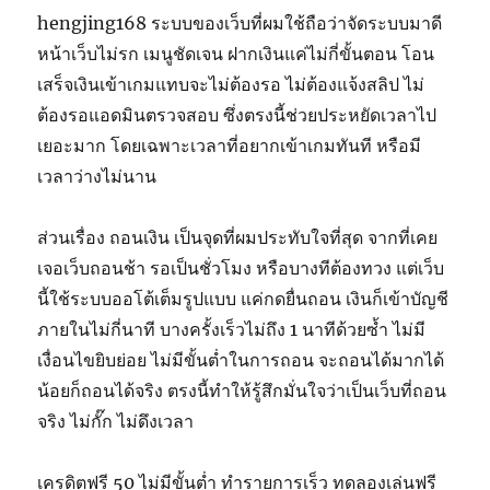
hengjing168 ระบบของเว็บที่ผมใช้ถือว่าจัดระบบมาดี
หน้าเว็บไม่รก เมนูชัดเจน ฝากเงินแค่ไม่กี่ขั้นตอน โอน
เสร็จเงินเข้าเกมแทบจะไม่ต้องรอ ไม่ต้องแจ้งสลิป ไม่
ต้องรอแอดมินตรวจสอบ ซึ่งตรงนี้ช่วยประหยัดเวลาไป
เยอะมาก โดยเฉพาะเวลาที่อยากเข้าเกมทันที หรือมี
เวลาว่างไม่นาน
ส่วนเรื่อง ถอนเงิน เป็นจุดที่ผมประทับใจที่สุด จากที่เคย
เจอเว็บถอนช้า รอเป็นชั่วโมง หรือบางทีต้องทวง แต่เว็บ
นี้ใช้ระบบออโต้เต็มรูปแบบ แค่กดยื่นถอน เงินก็เข้าบัญชี
ภายในไม่กี่นาที บางครั้งเร็วไม่ถึง 1 นาทีด้วยซ้ำ ไม่มี
เงื่อนไขยิบย่อย ไม่มีขั้นต่ำในการถอน จะถอนได้มากได้
น้อยก็ถอนได้จริง ตรงนี้ทำให้รู้สึกมั่นใจว่าเป็นเว็บที่ถอน
จริง ไม่กั๊ก ไม่ดึงเวลา
เครดิตฟรี 50 ไม่มีขั้นต่ำ ทำรายการเร็ว ทดลองเล่นฟรี