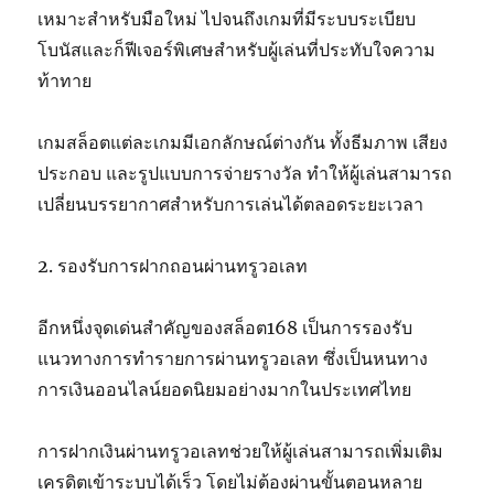
เหมาะสำหรับมือใหม่ ไปจนถึงเกมที่มีระบบระเบียบ
โบนัสและก็ฟีเจอร์พิเศษสำหรับผู้เล่นที่ประทับใจความ
ท้าทาย
เกมสล็อตแต่ละเกมมีเอกลักษณ์ต่างกัน ทั้งธีมภาพ เสียง
ประกอบ และรูปแบบการจ่ายรางวัล ทำให้ผู้เล่นสามารถ
เปลี่ยนบรรยากาศสำหรับการเล่นได้ตลอดระยะเวลา
2. รองรับการฝากถอนผ่านทรูวอเลท
อีกหนึ่งจุดเด่นสำคัญของสล็อต168 เป็นการรองรับ
แนวทางการทำรายการผ่านทรูวอเลท ซึ่งเป็นหนทาง
การเงินออนไลน์ยอดนิยมอย่างมากในประเทศไทย
การฝากเงินผ่านทรูวอเลทช่วยให้ผู้เล่นสามารถเพิ่มเติม
เครดิตเข้าระบบได้เร็ว โดยไม่ต้องผ่านขั้นตอนหลาย