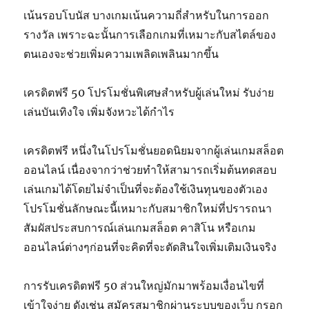
เน้นรอบโบนัส บางเกมเน้นความถี่สำหรับในการออก
รางวัล เพราะฉะนั้นการเลือกเกมที่เหมาะกับสไตล์ของ
ตนเองจะช่วยเพิ่มความเพลิดเพลินมากขึ้น
เครดิตฟรี 50 โปรโมชั่นพิเศษสำหรับผู้เล่นใหม่ รับง่าย
เล่นบันเทิงใจ เพิ่มจังหวะได้กำไร
เครดิตฟรี หนึ่งในโปรโมชั่นยอดนิยมจากผู้เล่นเกมสล็อต
ออนไลน์ เนื่องจากว่าช่วยทำให้สามารถเริ่มต้นทดสอบ
เล่นเกมได้โดยไม่จำเป็นที่จะต้องใช้เงินทุนของตัวเอง
โปรโมชั่นลักษณะนี้เหมาะกับสมาชิกใหม่ที่ปรารถนา
สัมผัสประสบการณ์เล่นเกมสล็อต คาสิโน หรือเกม
ออนไลน์ต่างๆก่อนที่จะคิดที่จะตัดสินใจเพิ่มเติมเงินจริง
การรับเครดิตฟรี 50 ส่วนใหญ่มักมาพร้อมเงื่อนไขที่
เข้าใจง่าย ดังเช่น สมัครสมาชิกผ่านระบบของเว็บ กรอก