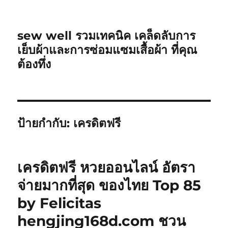
sew well รวมเทคนิค เคล็ดลับการ
เย็บผ้าและการซ่อมแซมเสื้อผ้า ที่คุณ
ต้องทึ่ง
ป้ายกำกับ:
เครดิตฟรี
เครดิตฟรี หวยออนไลน์ อัตรา
จ่ายมากที่สุด ของไทย Top 85
by Felicitas
hengjing168d.com ชวน