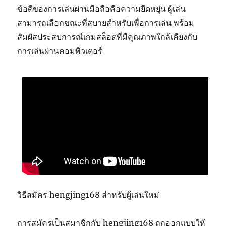
ข้อดีของการเล่นผ่านมือถือคือความยืดหยุ่น ผู้เล่น
สามารถเลือกขณะที่สบายสำหรับเพื่อการเล่น พร้อม
สัมผัสประสบการณ์เกมสล็อตที่มีคุณภาพใกล้เคียงกับ
การเล่นผ่านคอมพิวเตอร์
วิธีสมัคร hengjing168 สำหรับผู้เล่นใหม่
การสมัครเป็นสมาชิกกับ hengjing168 ถูกออกแบบให้