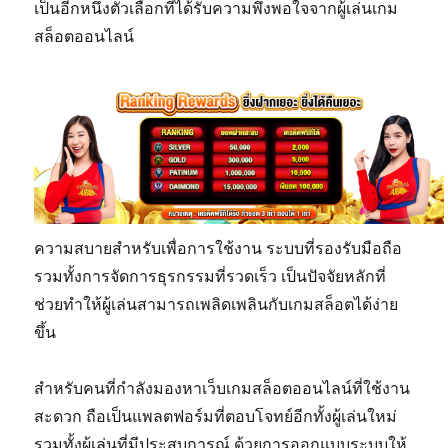
เป็นอีกหนึ่งตัวเลือกที่ได้รับความพึงพอใจจากผู้เล่นเกม
สล็อตออนไลน์
ความสบายสำหรับเพื่อการใช้งาน ระบบที่รองรับมือถือ
รวมทั้งการจัดการธุรกรรมที่รวดเร็ว เป็นปัจจัยหลักที่
ช่วยทำให้ผู้เล่นสามารถเพลิดเพลินกับเกมสล็อตได้ง่าย
ขึ้น
สำหรับคนที่กำลังมองหาเว็บเกมสล็อตออนไลน์ที่ใช้งาน
สะดวก ถือเป็นแพลตฟอร์มที่ตอบโจทย์อีกทั้งผู้เล่นใหม่
รวมทั้งผู้เล่นที่มีประสบการณ์ ด้วยการออกแบบระบบให้