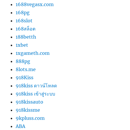
1688vegasx.com
168pg
168slot
168สล็อต
188betth
1xbet
1xgameth.com
888pg
8lots.me
918Kiss
918kiss ดาวน์โหลด
918kiss เข้าสู่ระบบ
918kissauto
918kissme
9kpluss.com
ABA