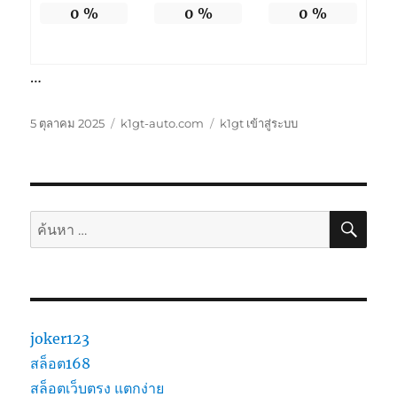
0
%
0
%
0
%
…
เขียน
หมวด
ป้าย
5 ตุลาคม 2025
k1gt-auto.com
k1gt เข้าสู่ระบบ
เมื่อ
หมู่
กำกับ
ค้นห
ค้นหา:
joker123
สล็อต168
สล็อตเว็บตรง แตกง่าย