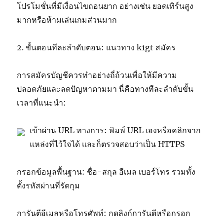
โปรโมชั่นที่มีเงื่อนไขถอนยาก อย่างเช่น ยอดเทิร์นสูง
มากหรือห้ามเล่นเกมส่วนมาก
2. ขั้นตอนทีละลำดับตอน: แนวทาง k1gt สมัคร
การสมัครบัญชีควรทำอย่างถี่ถ้วนเพื่อให้มีความ
ปลอดภัยและลดปัญหาตามมา นี่คือทางทีละลำดับขั้น
เวลาที่แนะนำ:
เข้าผ่าน URL ทางการ: พิมพ์ URL เองหรือคลิกจาก
แหล่งที่ไว้ใจได้ และก็ตรวจสอบว่าเป็น HTTPS
กรอกข้อมูลพื้นฐาน: ชื่อ-สกุล อีเมล เบอร์โทร รวมทั้ง
ตั้งรหัสผ่านที่รัดกุม
การันตีอีเมลหรือโทรศัพท์: กดลิงก์การันตีหรือกรอก