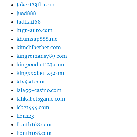
Joker123th.com
juad888
Judhai168
k1gt-auto.com
khumsup888.me
kimchibetbet.com
kingromans789.com
kingxxxbet123.com
kingxxxbet123.com
ktv4sd.com
lala55-casino.com
lalikabetsgame.com
lcbet444.com
lion123
lionth168.com
lionth168.com