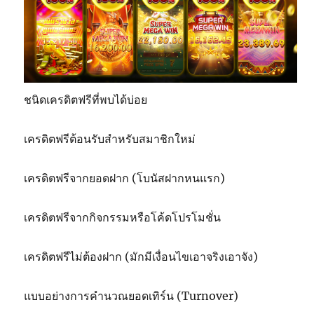
ชนิดเครดิตฟรีที่พบได้บ่อย
เครดิตฟรีต้อนรับสำหรับสมาชิกใหม่
เครดิตฟรีจากยอดฝาก (โบนัสฝากหนแรก)
เครดิตฟรีจากกิจกรรมหรือโค้ดโปรโมชั่น
เครดิตฟรีไม่ต้องฝาก (มักมีเงื่อนไขเอาจริงเอาจัง)
แบบอย่างการคำนวณยอดเทิร์น (Turnover)