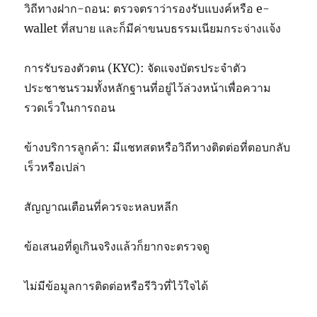
วิถีทางฝาก-ถอน: ตรวจตราว่ารองรับแบงค์หรือ e-
wallet ที่สบาย และก็มีค่าขนบธรรมเนียมกระจ่างแจ้ง
การรับรองตัวตน (KYC): จัดแจงบัตรประจำตัว
ประชาชนรวมทั้งหลักฐานที่อยู่ไว้ล่วงหน้าเพื่อความ
รวดเร็วในการถอน
ข้างบริการลูกค้า: มีแชทสดหรือวิถีทางติดต่อที่ตอบกลับ
เร็วหรือเปล่า
สัญญาณเตือนที่ควรจะหลบหลีก
ข้อเสนอที่ดูเกินจริงแล้วก็ยากจะตรวจดู
ไม่มีข้อมูลการติดต่อหรือรีวิวที่ไว้ใจได้