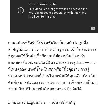
ก่อนสมัครหรือรับโปรโมชั่นใดๆก็ตามกับ k1gt สิ่ง
สำคัญเป็นแนวทางการทำความรู้ความเข้าใจว่าบริการ
ที่คุณจะใช้นั้นน่าเชื่อถือและก็ปลอดภัยหรือเปล่า
แพลตฟอร์มเกมออนไลน์มีนานาประการรูปแบบ—บาง
ที่เน้นสล็อต บางที่ย้ำพนันสด หรือมีทั้งคู่อย่าง การรู้
ประเภทบริการและก็เงื่อนไขจะช่วยให้คุณเลือกโปรโม
ชั่นที่เหมาะสมและลดการเสี่ยงจากการเช็ดกเรียกเก็บค่า
ธรรมเนียมที่ไม่คาดคิดไหมสามารถเบิกเงินได้
1. ก่อนที่จะ k1gt สมัคร — เช็คลิสต์สำคัญ