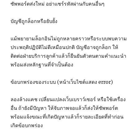
ซัพพอร์ตส่งใหม่ อย่าแชร์รหัสผ่านกับคนอื่นๆ
บัญชีถูกล็อกหรือยับยั้ง
แม้พยายามล็อกอินไม่ถูกหลายคราวหรือระบบพบความ
ประพฤติปฏิบัติไม่ดีเหมือนปกติ บัญชีอาจถูกล็อก ให้
ติดต่อฝ่ายบริการลูกค้าแล้วก็ยืนยันตัวตนตามคำแนะนำ
พร้อมส่งหลักฐานที่จำเป็นต้อง
ข้อบกพร่องของระบบ (หน้าเว็บไซต์แสดง error)
ลองล้างแคช เปลี่ยนแปลงเว็บเบราว์เซอร์ หรือใช้เครื่อง
อื่น ถ้ายังมีปัญหา ให้จับภาพจอแล้วก็ส่งให้ซัพพอร์ต
พร้อมแจ้งขณะที่เกิดปัญหาแล้วก็รายละเอียดที่ทำก่อน
เกิดข้อบกพร่อง