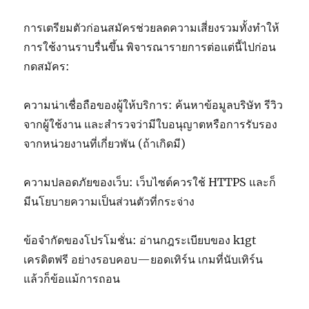
การเตรียมตัวก่อนสมัครช่วยลดความเสี่ยงรวมทั้งทำให้
การใช้งานราบรื่นขึ้น พิจารณารายการต่อแต่นี้ไปก่อน
กดสมัคร:
ความน่าเชื่อถือของผู้ให้บริการ: ค้นหาข้อมูลบริษัท รีวิว
จากผู้ใช้งาน และสำรวจว่ามีใบอนุญาตหรือการรับรอง
จากหน่วยงานที่เกี่ยวพัน (ถ้าเกิดมี)
ความปลอดภัยของเว็บ: เว็บไซต์ควรใช้ HTTPS และก็
มีนโยบายความเป็นส่วนตัวที่กระจ่าง
ข้อจำกัดของโปรโมชั่น: อ่านกฎระเบียบของ k1gt
เครดิตฟรี อย่างรอบคอบ—ยอดเทิร์น เกมที่นับเทิร์น
แล้วก็ข้อแม้การถอน