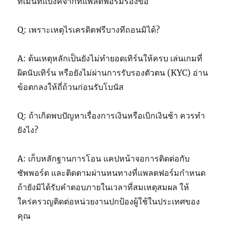
ทเมนท์แบงค์จากที่แพลตฟอร์มร้องขอ
Q: เพราะเหตุไรเครดิตฟรีบางทีถอนมิได้?
A: ต้นเหตุหลักเป็นยังไม่ทำยอดเทิร์นให้ครบ เล่นเกมที่
ผิดนับเทิร์น หรือยังไม่ผ่านการรับรองตัวตน (KYC) อ่าน
ข้อตกลงให้ถี่ถ้วนก่อนรับโบนัส
Q: ถ้าเกิดพบปัญหาเรื่องการเงินหรือเบิกเงินช้า ควรทำ
ยังไง?
A: เก็บหลักฐานการโอน แคปหน้าจอการติดต่อกับ
ซัพพอร์ต และติดตามผ่านหนทางที่แพลตฟอร์มกำหนด
ถ้ายังมิได้รับคำตอบภายในเวลาที่สมเหตุสมผล ให้
ใคร่ครวญติดต่อหน่วยงานปกป้องผู้ใช้ในประเทศของ
คุณ