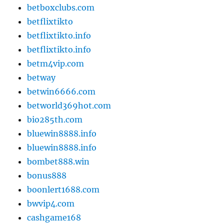
betboxclubs.com
betflixtikto
betflixtikto.info
betflixtikto.info
betm4vip.com
betway
betwin6666.com
betworld369hot.com
bio285th.com
bluewin8888.info
bluewin8888.info
bombet888.win
bonus888
boonlert1688.com
bwvip4.com
cashgame168