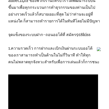
allbet24hr ของพวกเรานะครับ เราได้พัฒนาระบบนี้
ขึ้นมาเพื่อทุกกระบวนการทำธุรกรรมของท่านเป็นไป
อย่างรวดเร็วแล้วก็สบายเยอะที่สุด ไม่ว่าท่านจะอยู่ที่
แหน่งใด ก็สามารถทำรายการได้ในทันทีโดยไม่มีปัญหา
จุดแข็งของระบบฝาก-ถอนออโต้ที่ สมัคร918kiss
1.ความรวดเร็ว การฝากและเบิกเงินผ่านระบบออโต้
ของเราสามารถทำเป็นด้านในไม่กี่วินาที ทำให้ทุก
คนไม่พลาดทุกจังหวะสำหรับเพื่อการเล่นแล้วก็การชนะ