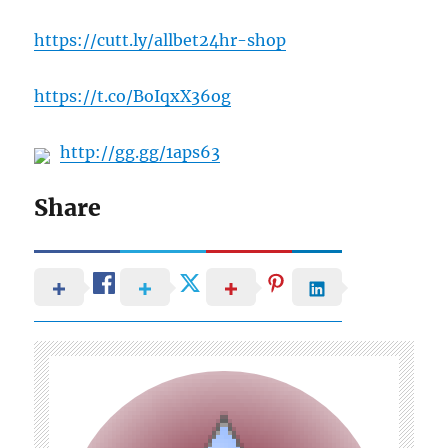
https://cutt.ly/allbet24hr-shop
https://t.co/BoIqxX36og
http://gg.gg/1aps63
Share