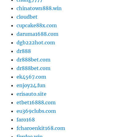
chinatown888.win
cloudbet
cupcake88x.com
daruma1688.com
dgb222hot.com
dr888
dr888bet.com
dr888bet.com
ek4567.com
enjoy24.fun
erisauto.site
etbet16888.com
eu369clubs.com
faro168
fcharoenkit168.com
fiwdee.win