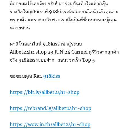
ติดต่อผมได้เลยจ้ะขอรับ! มาร่วมบันเทิงใจแล้วก็ลุ้น
รางวัลใหญ่กับเราที่ 918kiss สล็อตออนไลน์ แล้วคุณจะ
ทราบดีว่าเพราะอะไรพวกเราถึงเป็นที่ชื่นชอบของผู้เล่น
หลายท่าน
คาสิโนออนไลน์ 918kiss เข้าสู่ระบบ
Allbet24hr.shop 23 JUN 24 Carmel ดูรีวิวจากลูกค้า
จริง 918kissระบบฝาก-ถอนรวดเร็ว Top 5
ขอขอบคุณ Ref.
918kiss
https://bit.ly/allbet24hr-shop
https://rebrand.ly/allbet24hr-shop
https://wow.in.th/allbet24hr-shop