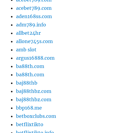
acebet789.com
aden168ss.com
adm789.info
allbet24hr
allone745s.com
amb slot
argus16888.com
ba88th.com
ba88th.com
baj88thb
baj88thbz.com
baj88thbz.com
bbp168.me
betboxclubs.com
betflixtikto
betflixtikto.info