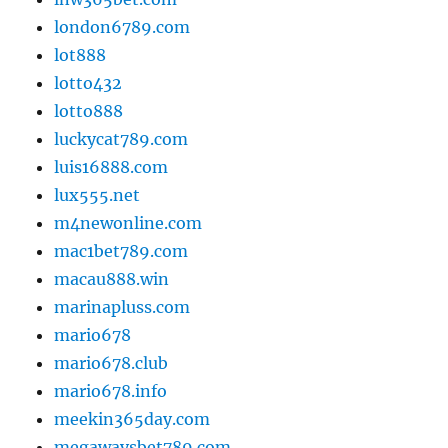
london6789.com
lot888
lotto432
lotto888
luckycat789.com
luis16888.com
lux555.net
m4newonline.com
mac1bet789.com
macau888.win
marinapluss.com
mario678
mario678.club
mario678.info
meekin365day.com
megawaysbet789.com