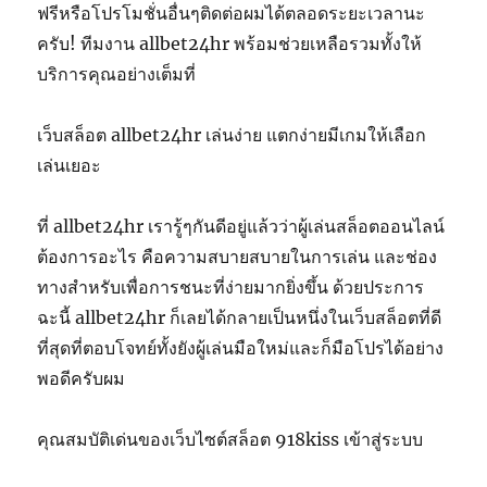
ฟรีหรือโปรโมชั่นอื่นๆติดต่อผมได้ตลอดระยะเวลานะ
ครับ! ทีมงาน allbet24hr พร้อมช่วยเหลือรวมทั้งให้
บริการคุณอย่างเต็มที่
เว็บสล็อต allbet24hr เล่นง่าย แตกง่ายมีเกมให้เลือก
เล่นเยอะ
ที่ allbet24hr เรารู้ๆกันดีอยู่แล้วว่าผู้เล่นสล็อตออนไลน์
ต้องการอะไร คือความสบายสบายในการเล่น และช่อง
ทางสำหรับเพื่อการชนะที่ง่ายมากยิ่งขึ้น ด้วยประการ
ฉะนี้ allbet24hr ก็เลยได้กลายเป็นหนึ่งในเว็บสล็อตที่ดี
ที่สุดที่ตอบโจทย์ทั้งยังผู้เล่นมือใหม่และก็มือโปรได้อย่าง
พอดีครับผม
คุณสมบัติเด่นของเว็บไซต์สล็อต 918kiss เข้าสู่ระบบ