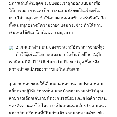
1.การเล่นที่ง่ายสุดๆ ระบบของเราถูกออกแบบมาเพื่อ
ให้การบอกทางและก็การเล่นเกมสล็อตเป็นเรื่องที่ไม่
ยาก ไม่ว่าคุณจะเข้าใช้งานผ่านคอมพิวเตอร์หรือมือถือ
ทั้งหมดทุกอย่างมีความง่ายๆ แจ่มกระจ่าง ทำให้ท่าน
เริ่มเล่นได้ทันทีโดยไม่มีความยุ่งยาก
2.เกมแตกง่าย เกมของพวกเรามีอัตราการจ่ายที่สูง
ทำให้ผู้เล่นมีโอกาสชนะมากยิ่งขึ้น ที่ allbet24hr
เรามีเกมที่มี RTP (Return to Player) สูง ซึ่งบ่งถึง
ความน่าจะเป็นของการชนะในแต่ละเกม
3.หลากหลายเกมให้เลือกเล่น หลากหลายประเภทเกม
สล็อตจากผู้ให้บริการชั้นแนวหน้าหลายราย ทำให้คุณ
สามารถเลือกเล่นเกมที่ตรงกับรสนิยมและสไตล์การเล่น
ของตัวท่านเองได้ ไม่ว่าจะเป็นเกมแนวเสี่ยงภัย เกมแนว
คลาสสิก หรือเกมที่มีธีมส่วนตัว จากมากมายค่าย เช่น