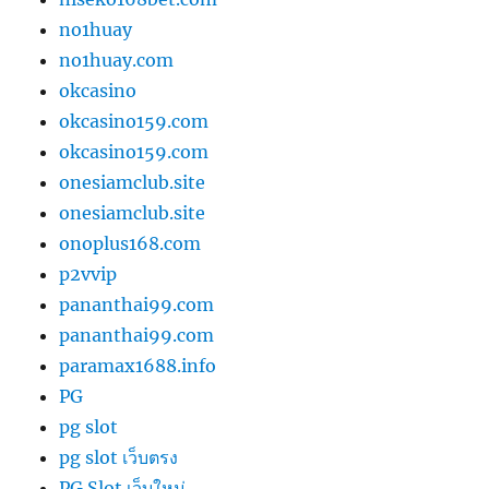
no1huay
no1huay.com
okcasino
okcasino159.com
okcasino159.com
onesiamclub.site
onesiamclub.site
onoplus168.com
p2vvip
pananthai99.com
pananthai99.com
paramax1688.info
PG
pg slot
pg slot เว็บตรง
PG Slot เว็บใหม่