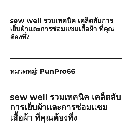
sew well รวมเทคนิค เคล็ดลับการ
เย็บผ้าและการซ่อมแซมเสื้อผ้า ที่คุณ
ต้องทึ่ง
หมวดหมู่:
PunPro66
sew well รวมเทคนิค เคล็ดลับ
การเย็บผ้าและการซ่อมแซม
เสื้อผ้า ที่คุณต้องทึ่ง