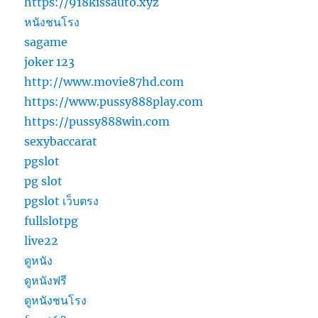
https://918kissauto.xyz
หนังชนโรง
sagame
joker 123
http://www.movie87hd.com
https://www.pussy888play.com
https://pussy888win.com
sexybaccarat
pgslot
pg slot
pgslot เว็บตรง
fullslotpg
live22
ดูหนัง
ดูหนังฟรี
ดูหนังชนโรง