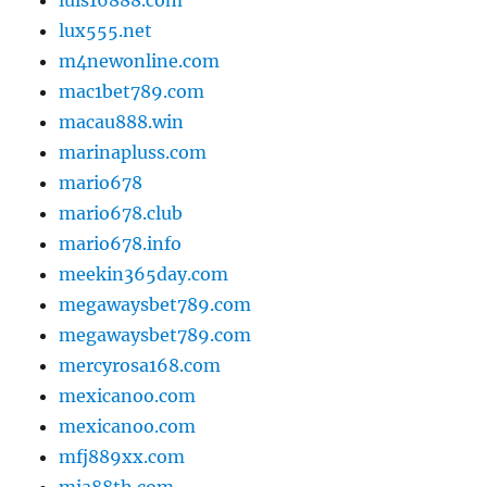
luis16888.com
lux555.net
m4newonline.com
mac1bet789.com
macau888.win
marinapluss.com
mario678
mario678.club
mario678.info
meekin365day.com
megawaysbet789.com
megawaysbet789.com
mercyrosa168.com
mexicanoo.com
mexicanoo.com
mfj889xx.com