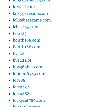
kingxxxbet123.com
ktv4sd.com
lala55-casino.com
lalikabetsgame.com
lcbet444.com
lion123
lionth168.com
lionth168.com
live22
live22slot
lnw365bet.com
london6789.com
lot888
lotto432
lotto888
luckycat789.com