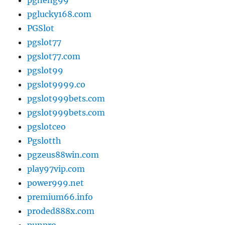
pgheng99
pglucky168.com
PGSlot
pgslot77
pgslot77.com
pgslot99
pgslot9999.co
pgslot999bets.com
pgslot999bets.com
pgslotceo
Pgslotth
pgzeus88win.com
play97vip.com
power999.net
premium66.info
proded888x.com