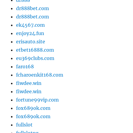
dr888
dr888bet.com
dr888bet.com
ek4567.com
enjoy24.fun
erisauto.site
etbet16888.com
eu369clubs.com
faro168
fcharoenkit168.com
fiwdee.win
fiwdee.win
fortune99vip.com
fox689ok.com
fox689ok.com
fullslot