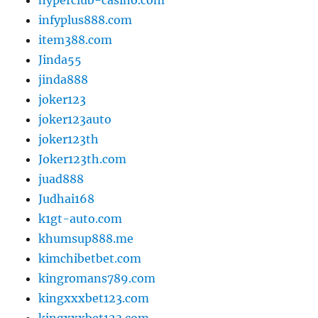
hyperclub-casino.com
infyplus888.com
item388.com
Jinda55
jinda888
joker123
joker123auto
joker123th
Joker123th.com
juad888
Judhai168
k1gt-auto.com
khumsup888.me
kimchibetbet.com
kingromans789.com
kingxxxbet123.com