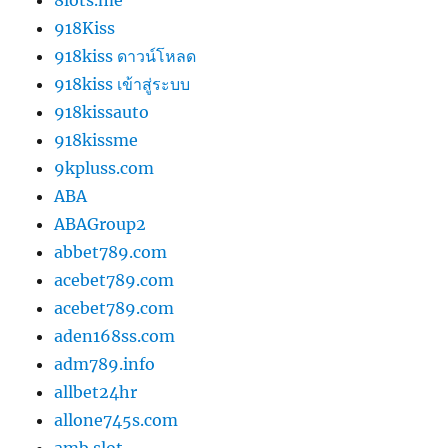
8lots.me
918Kiss
918kiss ดาวน์โหลด
918kiss เข้าสู่ระบบ
918kissauto
918kissme
9kpluss.com
ABA
ABAGroup2
abbet789.com
acebet789.com
acebet789.com
aden168ss.com
adm789.info
allbet24hr
allone745s.com