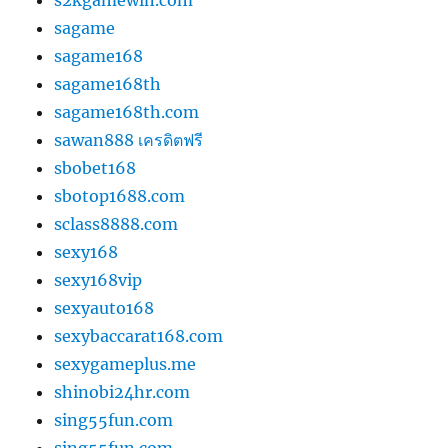
s2kgamewin.com
sagame
sagame168
sagame168th
sagame168th.com
sawan888 เครดิตฟรี
sbobet168
sbotop1688.com
sclass8888.com
sexy168
sexy168vip
sexyauto168
sexybaccarat168.com
sexygameplus.me
shinobi24hr.com
sing55fun.com