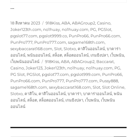
…
เขียน
หมวด
18 สิงหาคม 2023
918Kiss
,
ABA
,
ABAGroup2
,
Casino
,
เมื่อ
หมู่
Joker123th.com
,
no1huay
,
no1huay.com
,
PG
,
PGSlot
,
pgslot77.com
,
pgslot9999.co
,
PunPro66
,
PunPro66.com
,
PunPro777
,
PunPro777.com
,
sagame168th.com
,
sexybaccarat168.com
,
Slot
,
Slotxo
,
คาสิโนออนไลน์
,
บาคาร่า
ออนไลน์
,
พนันออนไลน์
,
สล็อต
,
สล็อตออนไลน์
,
เกมยิงปลา
,
เว็บพนัน
,
ป้าย
เว็บพนันออนไลน์
918Kiss
,
ABA
,
ABAGroup2
,
Baccarat
,
กำกับ
Casino
,
Joker123
,
Joker123th
,
no1huay
,
no1huay.com
,
PG
,
PG Slot
,
PGSlot
,
pgslot77.com
,
pgslot999.com
,
PunPro66
,
PunPro66.com
,
PunPro777
,
PunPro777.com
,
Pussy888
,
sagame168th.com
,
sexybaccarat168.com
,
Slot
,
Slot Online
,
Slotxo
,
คาสิโน
,
คาสิโนออนไลน์
,
บาคาร่า
,
บาคาร่าออนไลน์
,
พนัน
ออนไลน์
,
สล็อต
,
สล็อตออนไลน์
,
เกมยิงปลา
,
เว็บพนัน
,
เว็บพนัน
ออนไลน์