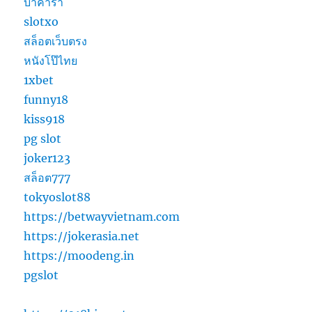
บาคาร่า
slotxo
สล็อตเว็บตรง
หนังโป๊ไทย
1xbet
funny18
kiss918
pg slot
joker123
สล็อต777
tokyoslot88
https://betwayvietnam.com
https://jokerasia.net
https://moodeng.in
pgslot