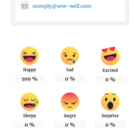
noreply@sew-well.com
Happy
Sad
Excited
100
%
0
%
0
%
Sleepy
Angry
Surprise
0
%
0
%
0
%