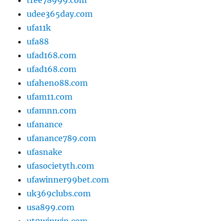
tree78999.com
udee365day.com
ufa11k
ufa88
ufad168.com
ufad168.com
ufaheno88.com
ufam11.com
ufamnn.com
ufanance
ufanance789.com
ufasnake
ufasocietyth.com
ufawinner99bet.com
uk369clubs.com
usa899.com