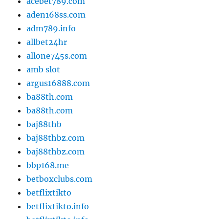
acebet789.com
aden168ss.com
adm789.info
allbet24hr
allone745s.com
amb slot
argus16888.com
ba88th.com
ba88th.com
baj88thb
baj88thbz.com
baj88thbz.com
bbp168.me
betboxclubs.com
betflixtikto
betflixtikto.info