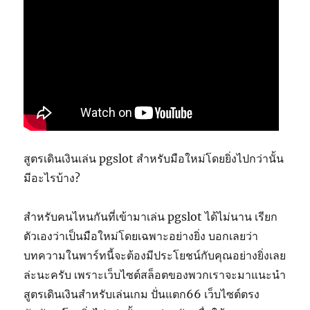
สูตรเดินเงินเล่น pgslot สำหรับมือใหม่โดยยิ่งไปกว่านั้น
มีอะไรบ้าง?
สำหรับคนไหนกันที่เข้ามาเล่น pgslot ได้ไม่นาน เรียก
ตัวเองว่าเป็นมือใหม่โดยเฉพาะอย่างยิ่ง บอกเลยว่า
บทความในพาร์ทนี้จะต้องมีประโยชน์กับคุณอย่างยิ่งเลย
ล่ะนะครับ เพราะเว็บไซต์สล็อตของพวกเราจะมาแนะนำ
สูตรเดินเงินสำหรับเล่นเกม ปั่นแตก66 เว็บไซต์ตรง