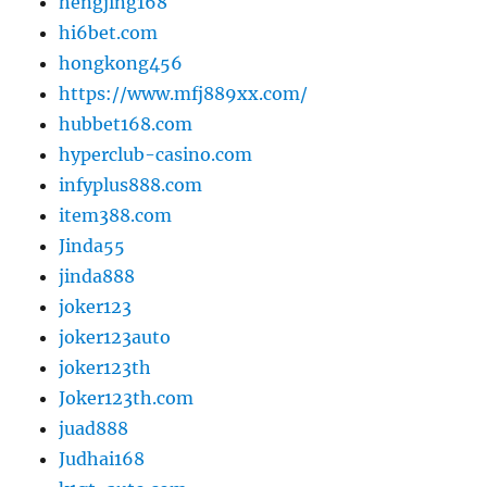
hengjing168
hi6bet.com
hongkong456
https://www.mfj889xx.com/
hubbet168.com
hyperclub-casino.com
infyplus888.com
item388.com
Jinda55
jinda888
joker123
joker123auto
joker123th
Joker123th.com
juad888
Judhai168