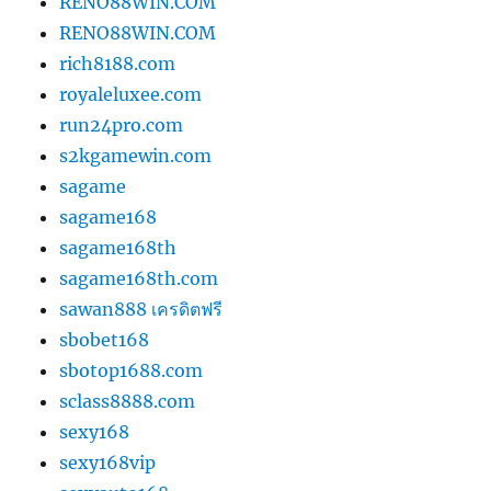
RENO88WIN.COM
RENO88WIN.COM
rich8188.com
royaleluxee.com
run24pro.com
s2kgamewin.com
sagame
sagame168
sagame168th
sagame168th.com
sawan888 เครดิตฟรี
sbobet168
sbotop1688.com
sclass8888.com
sexy168
sexy168vip