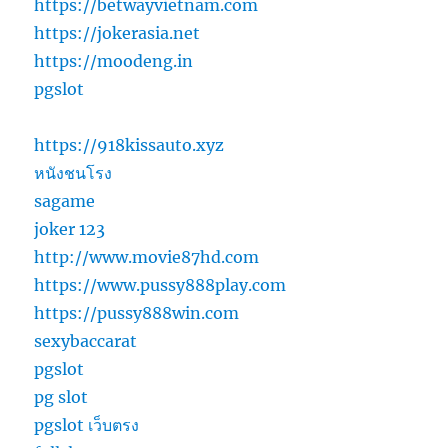
https://betwayvietnam.com
https://jokerasia.net
https://moodeng.in
pgslot
https://918kissauto.xyz
หนังชนโรง
sagame
joker 123
http://www.movie87hd.com
https://www.pussy888play.com
https://pussy888win.com
sexybaccarat
pgslot
pg slot
pgslot เว็บตรง