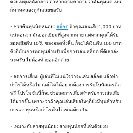
ด้วยเหตุผลดังกล่าว ถ้าหากถามคำถามว่ามันคุ้มแค่ไหน
ก็มาทดลองดูกันเลยขอรับ
• ช่วยคืนทุนนิดหน่อย:
สล็อต
ถ้าคุณเล่นเสีย 1,000 บาท
แน่นอนว่า มันยอดเยี่ยมที่สูงมากมาย แต่หากคุณได้รับ
ยอดเสียคืน 10% ของยอดทั้งสิ้น ก็จะได้เงินคืน 100 บาท
ซึ่งก็เป็นการต่อทุนสำหรับเพื่อการเล่น สล็อต ที่ดีเลยล่ะ
นะครับ ไม่ต้องทำยอดอีกด้วย
• ลดการเสี่ยง: ผู้เล่นที่ไม่แน่ใจว่าจะเล่น สล็อต แล้วทำ
กำไรได้หรือไม่ แต่ก็ไม่ได้อยากต้องการรับโบนัสเครดิต
ฟรี โปรโมชั่นนี้ก็จะช่วยลดการเสี่ยงสำหรับการเล่นเสีย
ได้มากขึ้น เพราะว่าถ้าคุณเล่นเสียจริงๆก็ยังมีทุนสำหรับ
การเอาทุนหรือกำไรคืนได้เช่นเดียวกัน
• เหมาะกับสายทุนน้อย: สายทุนน้อยที่เล่นด้วยงบ