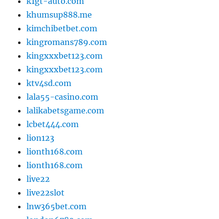
k1gt-auto.com
khumsup888.me
kimchibetbet.com
kingromans789.com
kingxxxbet123.com
kingxxxbet123.com
ktv4sd.com
lala55-casino.com
lalikabetsgame.com
lcbet444.com
lion123
lionth168.com
lionth168.com
live22
live22slot
lnw365bet.com