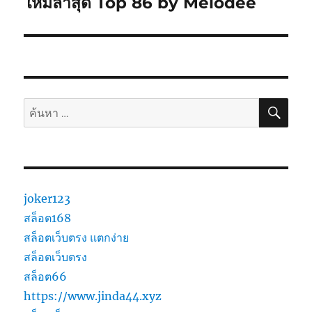
ใหม่ล่าสุด Top 86 by Melodee
ค้นห
ค้นหา:
joker123
สล็อต168
สล็อตเว็บตรง แตกง่าย
สล็อตเว็บตรง
สล็อต66
https://www.jinda44.xyz