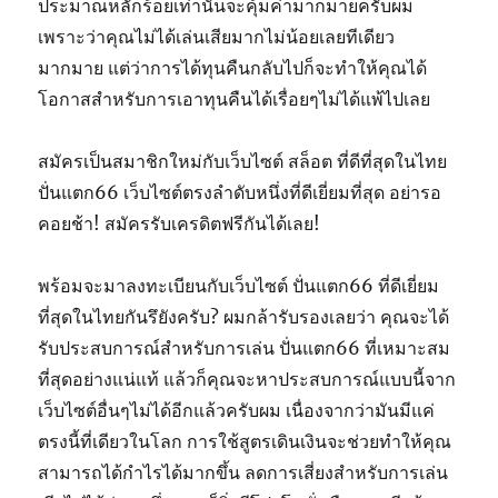
ประมาณหลักร้อยเท่านั้นจะคุ้มค่ามากมายครับผม
เพราะว่าคุณไม่ได้เล่นเสียมากไม่น้อยเลยทีเดียว
มากมาย แต่ว่าการได้ทุนคืนกลับไปก็จะทำให้คุณได้
โอกาสสำหรับการเอาทุนคืนได้เรื่อยๆไม่ได้แพ้ไปเลย
สมัครเป็นสมาชิกใหม่กับเว็บไซต์ สล็อต ที่ดีที่สุดในไทย
ปั่นแตก66 เว็บไซต์ตรงลำดับหนึ่งที่ดีเยี่ยมที่สุด อย่ารอ
คอยช้า! สมัครรับเครดิตฟรีกันได้เลย!
พร้อมจะมาลงทะเบียนกับเว็บไซต์ ปั่นแตก66 ที่ดีเยี่ยม
ที่สุดในไทยกันรึยังครับ? ผมกล้ารับรองเลยว่า คุณจะได้
รับประสบการณ์สำหรับการเล่น ปั่นแตก66 ที่เหมาะสม
ที่สุดอย่างแน่แท้ แล้วก็คุณจะหาประสบการณ์แบบนี้จาก
เว็บไซต์อื่นๆไม่ได้อีกแล้วครับผม เนื่องจากว่ามันมีแค่
ตรงนี้ที่เดียวในโลก การใช้สูตรเดินเงินจะช่วยทำให้คุณ
สามารถได้กำไรได้มากขึ้น ลดการเสี่ยงสำหรับการเล่น