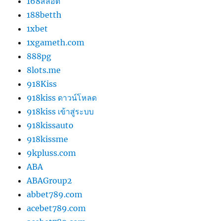
168สล็อต
188betth
1xbet
1xgameth.com
888pg
8lots.me
918Kiss
918kiss ดาวน์โหลด
918kiss เข้าสู่ระบบ
918kissauto
918kissme
9kpluss.com
ABA
ABAGroup2
abbet789.com
acebet789.com