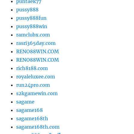
puntaek77
pussy888
pussy888fun
pussy888win
ramclubx.com
rasri365day.com
RENO88WIN.COM
RENO88WIN.COM
rich8188.com
royaleluxee.com
run24pro.com
s2kgamewin.com
sagame
sagame168
sagame168th
sagame168th.com