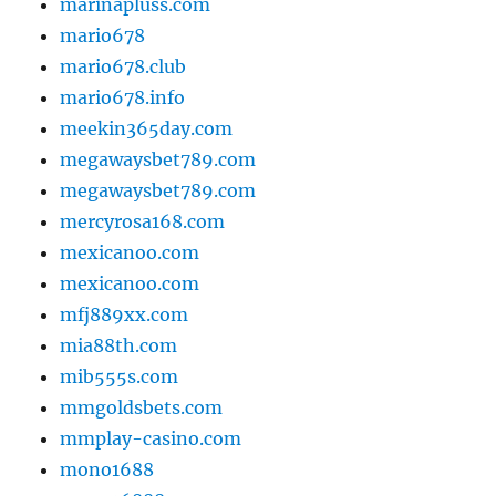
marinapluss.com
mario678
mario678.club
mario678.info
meekin365day.com
megawaysbet789.com
megawaysbet789.com
mercyrosa168.com
mexicanoo.com
mexicanoo.com
mfj889xx.com
mia88th.com
mib555s.com
mmgoldsbets.com
mmplay-casino.com
mono1688