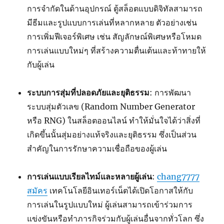
การจำกัดในด้านอุปกรณ์ ตู้สล็อตแบบดิจิทัลสามารถ
มีธีมและรูปแบบการเล่นที่หลากหลาย ตัวอย่างเช่น
การเพิ่มฟีเจอร์พิเศษ เช่น สัญลักษณ์พิเศษหรือโหมด
การเล่นแบบใหม่ๆ ที่สร้างความตื่นเต้นและท้าทายให้
กับผู้เล่น
ระบบการสุ่มที่ปลอดภัยและยุติธรรม
: การพัฒนา
ระบบสุ่มตัวเลข (Random Number Generator
หรือ RNG) ในสล็อตออนไลน์ ทำให้มั่นใจได้ว่าสิ่งที่
เกิดขึ้นนั้นสุ่มอย่างแท้จริงและยุติธรรม ซึ่งเป็นส่วน
สำคัญในการรักษาความเชื่อถือของผู้เล่น
การเล่นแบบเรียลไทม์และหลายผู้เล่น
:
chang7777
สมัคร
เทคโนโลยีอินเทอร์เน็ตได้เปิดโอกาสให้กับ
การเล่นในรูปแบบใหม่ ผู้เล่นสามารถเข้าร่วมการ
แข่งขันหรือทำภารกิจร่วมกับผู้เล่นอื่นจากทั่วโลก ซึ่ง