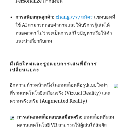
Personalize มากยิ่งขึ้น
การสนับสนุนลูกค้า
:
chang7777 สมัคร
แชทบอทที่
ใช้ AI สามารถตอบคำถามและให้บริการผู้เล่นได้
ตลอดเวลา ไม่ว่าจะเป็นการแก้ไขปัญหาหรือให้คำ
แนะนำเกี่ยวกับเกม
มีเดียใหม่และรูปแบบการเล่นที่มีการ
เปลี่ยนแปลง
อีกความก้าวหน้าหนึ่งในเกมสล็อตคือรูปแบบใหม่ๆ
ที่รวมเทคโนโลยีเสมือนจริง (Virtual Reality) และ
ความจริงเสริม (Augmented Reality)
การเล่นเกมสล็อตแบบเสมือนจริง
: เกมสล็อตที่ผสม
ผสานเทคโนโลยี VR สามารถให้ผู้เล่นได้สัมผัส