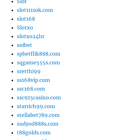
Slot
slot1111ok.com
slot168
Slotxo
slotxo24hr
soibet
spbetflik888.com
sqgame555s.com
sretthi99
ss168vip.com
ssc168.com
ssc915casino.com
starrich99.com
stellabet789.com
sudyod888s.com
t88golds.com